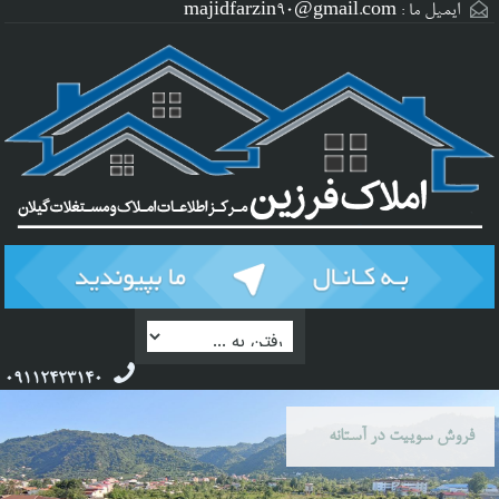
ایمیل ما :
majidfarzin90@gmail.com
09112423140
فروش سوییت در آستانه