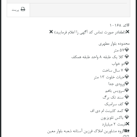
پرینت
#کد 10168
❌(لطفادر صورت تماس کد آگهی را اعلام فرمایید) ❌
محدوده بلوار مطهری
💎۵۷ متر
💎 کلا یک طبقه ۸ واحد طبقه همکف
💎دو خواب
💎 ۷ سال ساخت
💎حیات خلوت ۱۳ متر
💎ورودی جدا
💎سرویس باهم
💎 سند تک برگ
💎 کف سرامیک
💎 کمد کابینت ام دی اف
💎 باکس تلویزیون
❌قیمت 2 میلیارد
🏡گروه مشاورین املاک فرزین آستانه شعبه بلوار معین