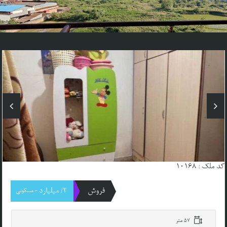
کد ملک : 10168
فروش
2/ میلیارد
- مسکونی
57 متر