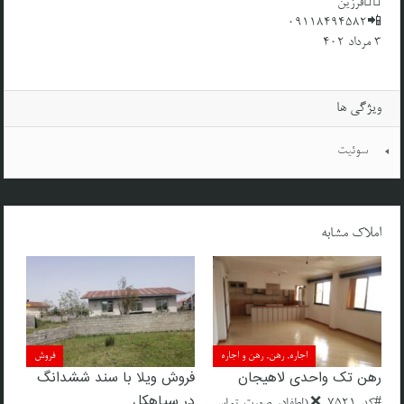
👱‍♂️فرزین
📲09118494582
3 مرداد ۴۰۲
ویژگی ها
سوئیت
املاک مشابه
اجاره, رهن, رهن و اجاره
فروش
رهن تک واحدی لاهیجان
فروش ویلا با سند ششدانگ
در سیاهکل