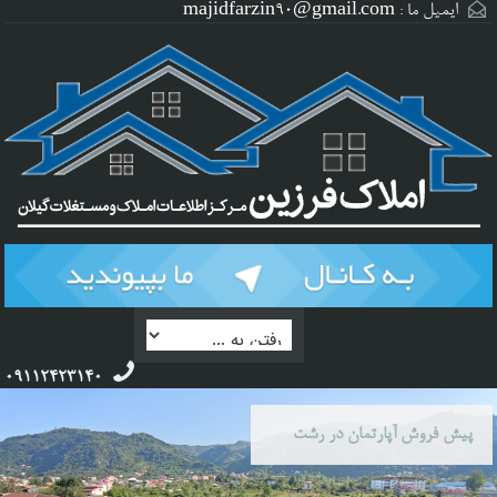
ایمیل ما :
majidfarzin90@gmail.com
09112423140
پیش فروش آپارتمان در رشت