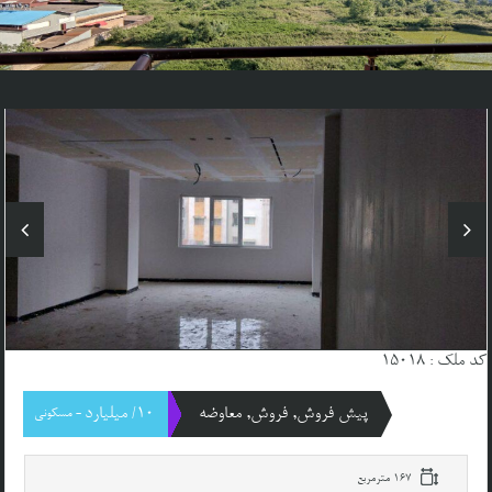
کد ملک : 15018
پیش فروش, فروش, معاوضه
10/ میلیارد
- مسکونی
167 مترمربع