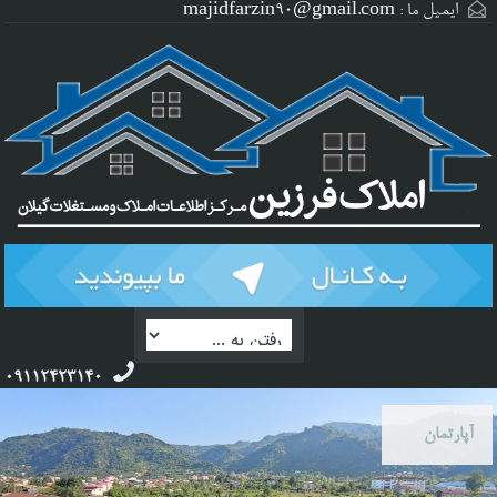
ایمیل ما :
majidfarzin90@gmail.com
09112423140
آپارتمان