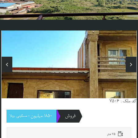
کد ملک : 7506
فروش
850/ میلیون
- مسکونی, ویلا
75 متر