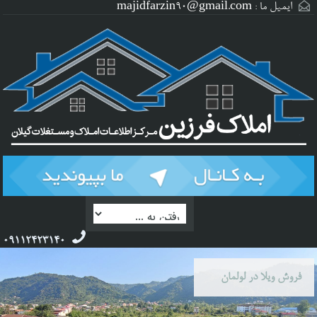
ایمیل ما :
majidfarzin90@gmail.com
09112423140
فروش ویلا در لولمان