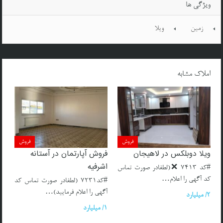
ویژگی ها
زمین
ویلا
املاک مشابه
فروش
فروش
ویلا دوبلکس در لاهیجان
فروش آپارتمان در آستانه
اشرفیه
#کد 7413 ❌(لطفادر صورت تماس
کد آگهی را اعلام…
#کد7231 (لطفادر صورت تماس کد
آگهی را اعلام فرمایید)…
2/ میلیارد
1/ میلیارد