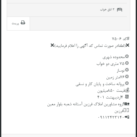
2 اتاق خواب
پرینت
#کد 7506
❌(لطفادر صورت تماس کد آگهی را اعلام فرمایید)❌
💢محدوده شهری
💢۷۵ متری دو خواب
💢نوساز
💢۷۶متر زمین
💢پروانه ساخت و پایان کار و نسقی
💰قیمت ۸۵۰میلیون
📆 ۴اردیبهشت ۴۰۱
🏡گروه مشاورین املاک فرزین آستانه شعبه بلوار معین
👱‍♂️فرزین
📲09112423140